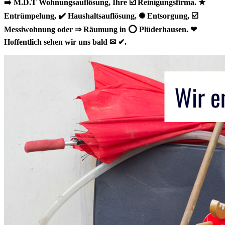
➡️ M.D.T Wohnungsauflösung, Ihre ☑️ Reinigungsfirma. ★
Entrümpelung, ✔️ Haushaltsauflösung, ✺ Entsorgung, ☑️
Messiwohnung oder ⇒ Räumung in ⭕ Plüderhausen. ❤
Hoffentlich sehen wir uns bald ✉ ✔.