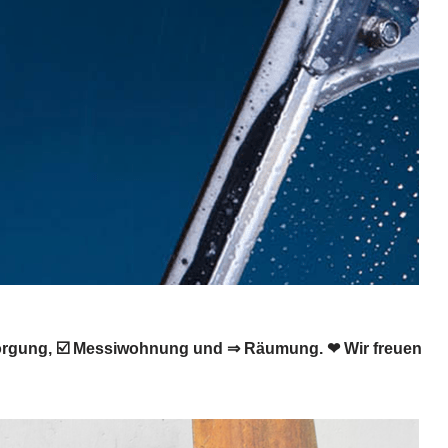
sorgung, ☑️ Messiwohnung und ⇒ Räumung. ❤ Wir freuen