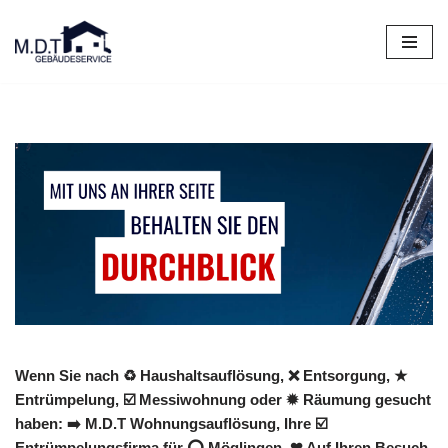
Zum
Inhalt
springen
Wenn Sie nach ♻ Haushaltsauflösung, ❌ Entsorgung, ★
Entrümpelung, ☑️ Messiwohnung oder ✹ Räumung gesucht
haben: ➡️ M.D.T Wohnungsauflösung, Ihre ☑️
Entrümpelungsfirma für ⭕ Möglingen. ❤ Auf Ihren Besuch