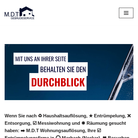
Zum
Inhalt
springen
Wenn Sie nach ♻ Haushaltsauflösung, ★ Entrümpelung, ❌
Entsorgung, ☑️ Messiwohnung und ✹ Räumung gesucht
haben: ➡️ M.D.T Wohnungsauflösung, Ihre ☑️
Entrümpelungsfirma in ⭕ Marbach (Neckar). ❤ Besuchen