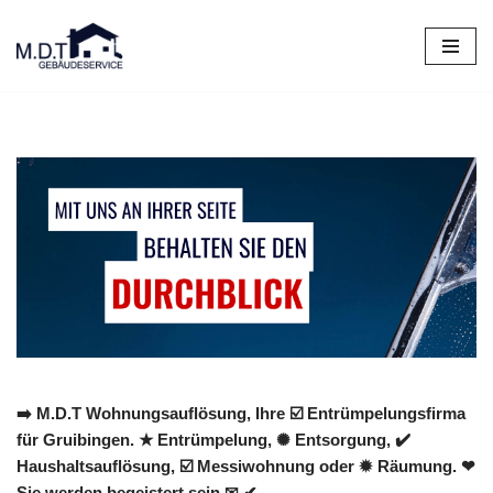
Zum
Inhalt
springen
➡️ M.D.T Wohnungsauflösung, Ihre ☑️ Entrümpelungsfirma
für Gruibingen. ★ Entrümpelung, ✺ Entsorgung, ✔️
Haushaltsauflösung, ☑️ Messiwohnung oder ✹ Räumung. ❤
Sie werden begeistert sein ✉ ✔.