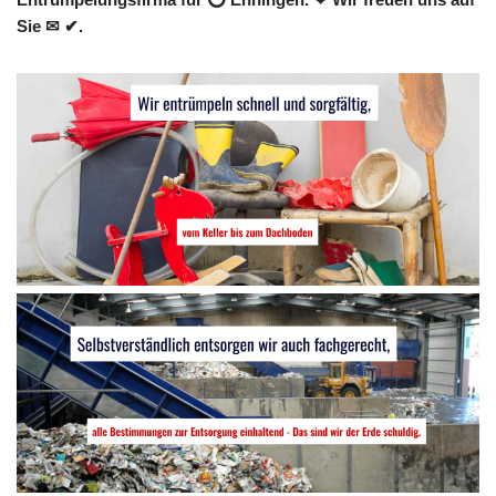
Sie ✉ ✔.