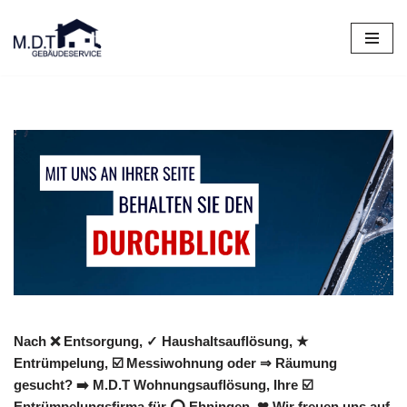
Zum
Inhalt
springen
Nach ❌ Entsorgung, ✓ Haushaltsauflösung, ★
Entrümpelung, ☑️ Messiwohnung oder ⇒ Räumung
gesucht? ➡️ M.D.T Wohnungsauflösung, Ihre ☑️
Entrümpelungsfirma für ⭕ Ehningen. ❤ Wir freuen uns auf