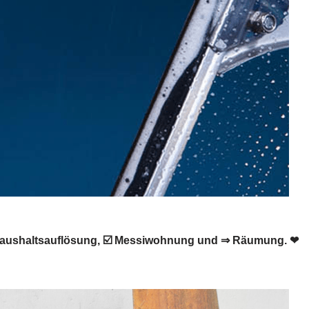
️ Haushaltsauflösung, ☑️ Messiwohnung und ⇒ Räumung. ❤